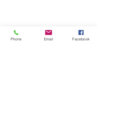
Happy Bowling
754 Rue des Pierrottes
88140 CONTREXEVILLE
Tél :
03 29 05 09 01
Phone
Email
Facebook
happy.bowling@orange.fr
PAGE
Accueil
A propos
Tarifs et horaires
Offres
Photos
Actualités
Contact